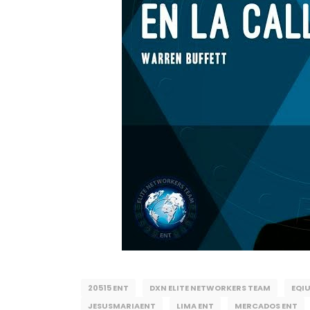
20515 ENT
DXN ELITE NETWORKERS TEAM
EQI
JESUSMARIAENT
LIMA ENT
MERCADOS ENT