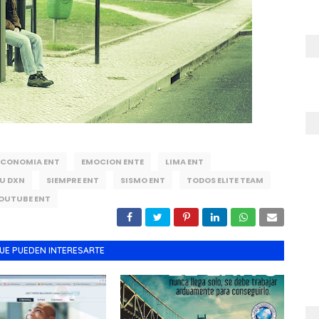
ECONOMIA ENT
EMOCION ENTE
LIMA ENT
U DXN
SIEMPRE ENT
SISMO ENT
TODOS ELITE TEAM
OUTUBE ENT
UE PUEDEN INTERESARTE