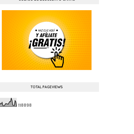
TOTAL PAGEVIEWS
1
1
8
8
9
8