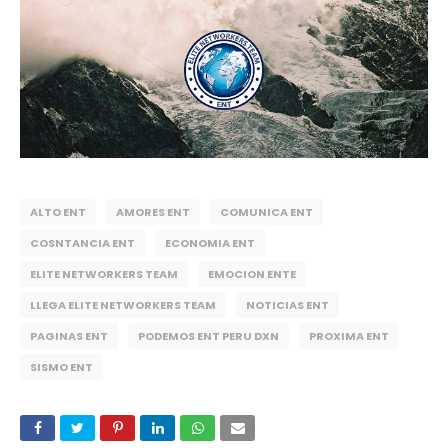
ALTO ENT
AMORES ENT
COMUNICA ENT
COSNTANCIA ENT
ECONOMIA ENT
ELITE NETWORKERS TEAM
EMOCION ENTE
LLEGA ELITE NETWORKERS TEAM
NOTICIAS ENT
PAGINAS ENT
PODEMOS ENT PERU DXN
PROXIMA ENT
SISMO ENT