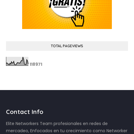
TOTAL PAGEVIEWS
1
1
8
9
7
1
Contact Info
Elite Networkers Team profesionales en redes de
mercadeo, Enfocados en tu crecimiento como Networker