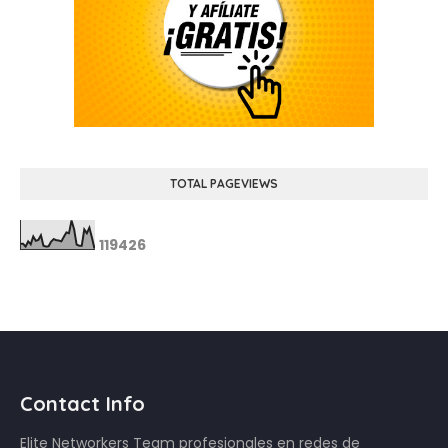
TOTAL PAGEVIEWS
1
1
9
4
2
6
Contact Info
Elite Networkers Team profesionales en redes de